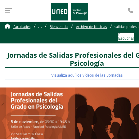
Te
...
Facultades
Bienvenida
Archivo de Noticias
salidas profesi
Escuchar
Jornadas de Salidas Profesionales del 
Psicología
Visualiza aquí los vídeos de las Jornadas