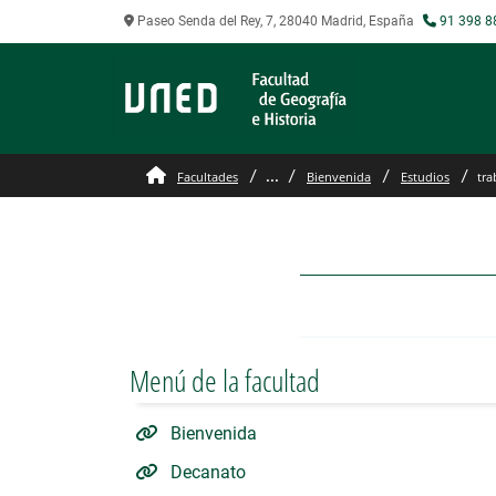
Paseo Senda del Rey, 7, 28040 Madrid, España
91 398 8
trabajos fin de master
...
Facultades
Bienvenida
Estudios
tra
Menú de la facultad
Bienvenida
Decanato