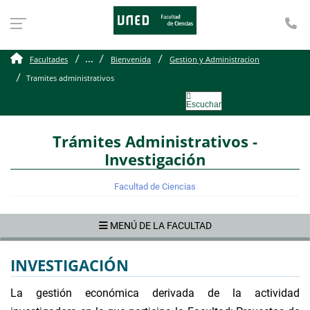
Te
Tramites administrativos
...
Facultades
Bienvenida
Gestion y Administracion
Tramites administrativos
Escuchar
Trámites Administrativos -
Investigación
Facultad de Ciencias
MENÚ DE LA FACULTAD
INVESTIGACIÓN
La gestión económica derivada de la actividad