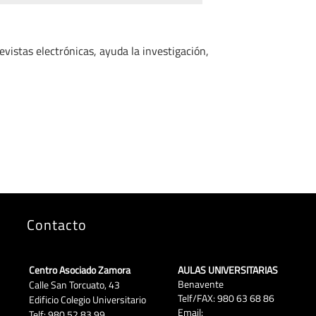
evistas electrónicas, ayuda la investigación,
Contacto
Centro Asociado Zamora
AULAS UNIVERSITARIAS
Benavente
Calle San Torcuato, 43
Telf/FAX: 980 63 68 86
Edificio Colegio Universitario
Email:
Telf: 980 52 83 99