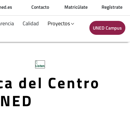
ned.es
Contacto
Matricúlate
Regístrate
arencia
Calidad
Proyectos
UNED Campus
Listen
ca del Centro
UNED