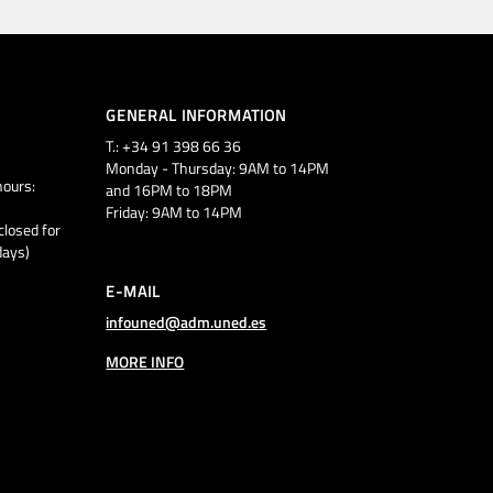
GENERAL INFORMATION
T.: +34 91 398 66 36
Monday - Thursday: 9AM to 14PM
ours:
and 16PM to 18PM
Friday: 9AM to 14PM
closed for
days)
E-MAIL
infouned@adm.uned.es
MORE INFO