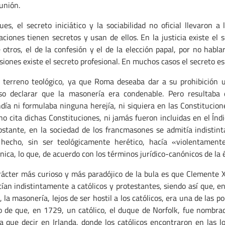
unión.
ues, el secreto iniciático y la sociabilidad no oficial llevaron 
aciones tienen secretos y usan de ellos. En la justicia existe el s
 otros, el de la confesión y el de la elección papal, por no hablar
siones existe el secreto profesional. En muchos casos el secreto es 
 terreno teológico, ya que Roma deseaba dar a su prohibición una
so declarar que la masonería era condenable. Pero resultaba d
día ni formulaba ninguna herejía, ni siquiera en las Constitucio
no cita dichas Constituciones, ni jamás fueron incluidas en el Índi
stante, en la sociedad de los francmasones se admitía indistin
 hecho, sin ser teológicamente herético, hacía «violentamente
ica, lo que, de acuerdo con los términos jurídico-canónicos de la 
rácter más curioso y más paradójico de la bula es que Clemente X
ían indistintamente a católicos y protestantes, siendo así que, en 
 la masonería, lejos de ser hostil a los católicos, era una de las p
 de que, en 1729, un católico, el duque de Norfolk, fue nombra
a que decir en Irlanda, donde los católicos encontraron en las lo