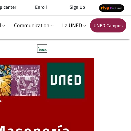
p center
Enroll
Sign Up
al
Communication
La UNED
UNED Campus
Listen
 Masonería