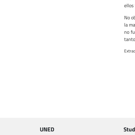
ellos
No ob
la ma
no fu
tanto
Extrac
UNED
Stud