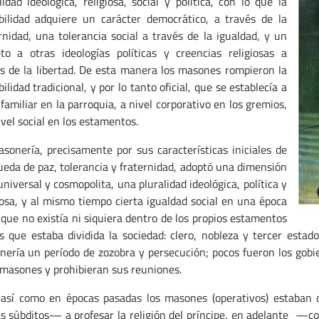
lidad ideológica, religiosa, social y política, con lo que la
bilidad adquiere un carácter democrático, a través de la
rnidad, una tolerancia social a través de la igualdad, y un
to a otras ideologías políticas y creencias religiosas a
s de la libertad. De esta manera los masones rompieron la
bilidad tradicional, y por lo tanto oficial, que se establecía a
 familiar en la parroquia, a nivel corporativo en los gremios,
ivel social en los estamentos.
sonería, precisamente por sus características iniciales de
eda de paz, tolerancia y fraternidad, adoptó una dimensión
niversal y cosmopolita, una pluralidad ideológica, política y
iosa, y al mismo tiempo cierta igualdad social en una época
 que no existía ni siquiera dentro de los propios estamentos
s que estaba dividida la sociedad: clero, nobleza y tercer estado
ería un período de zozobra y persecución; pocos fueron los gobi
masones y prohibieran sus reuniones.
 así como en épocas pasadas los masones (operativos) estaban 
 súbditos— a profesar la religión del príncipe, en adelante —