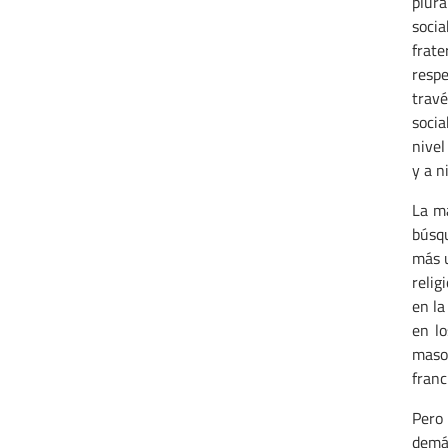
plura
socia
frate
respe
travé
socia
nivel
y a n
La ma
búsqu
más u
relig
en la
en lo
mason
franc
Pero
demás