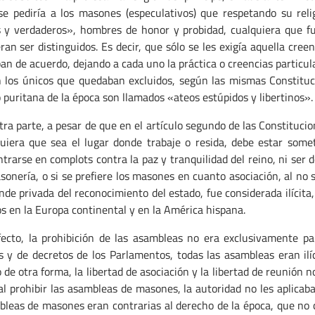
se pediría a los masones (especulativos) que respetando su rel
s y verdaderos», hombres de honor y probidad, cualquiera que f
ran ser distinguidos. Es decir, que sólo se les exigía aquella cree
an de acuerdo, dejando a cada uno la práctica o creencias particula
 los únicos que quedaban excluidos, según las mismas Constituc
 puritana de la época son llamados «ateos estúpidos y libertinos».
tra parte, a pesar de que en el artículo segundo de las Constituc
uiera que sea el lugar donde trabaje o resida, debe estar somet
trarse en complots contra la paz y tranquilidad del reino, ni ser 
sonería, o si se prefiere los masones en cuanto asociación, al no s
nde privada del reconocimiento del estado, fue considerada ilícita, e
 en la Europa continental y en la América hispana.
ecto, la prohibición de las asambleas no era exclusivamente p
s y de decretos de los Parlamentos, todas las asambleas eran ilíc
 de otra forma, la libertad de asociación y la libertad de reunión n
al prohibir las asambleas de masones, la autoridad no les aplicab
leas de masones eran contrarias al derecho de la época, que no c