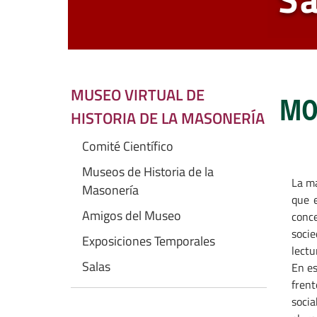
MUSEO VIRTUAL DE
MO
HISTORIA DE LA MASONERÍA
Comité Científico
Museos de Historia de la
La ma
Masonería
que e
Amigos del Museo
conce
soci
Exposiciones Temporales
lectu
Salas
En es
frent
soci