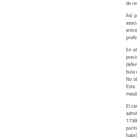
de re
Así p
asoci
entre
profe
En el
preci
defen
bula 
No ob
Este
masón
El ca
admit
1738,
punto
habrí