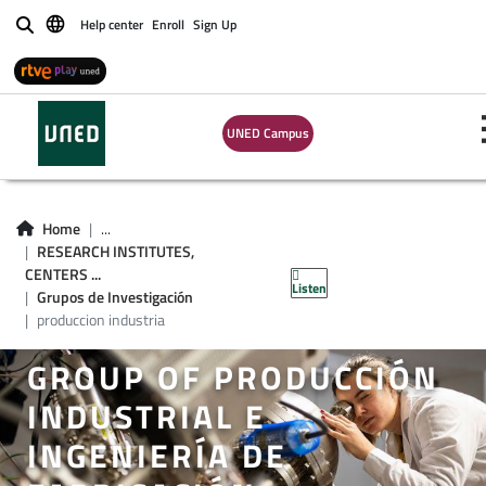
Help center
Enroll
Sign Up
Buscar
UNED Campus
Home
...
RESEARCH INSTITUTES,
CENTERS ...
Listen
Grupos de Investigación
produccion industria
GROUP OF PRODUCCIÓN
INDUSTRIAL E
INGENIERÍA DE