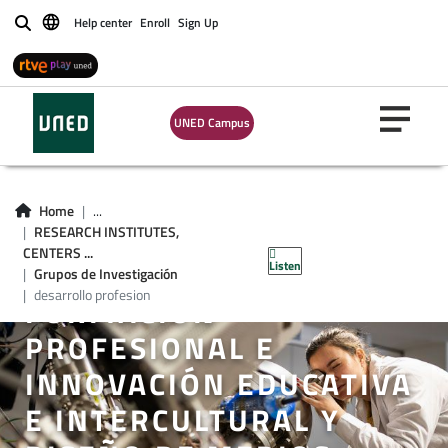
Help center
Enroll
Sign Up
Buscar
UNED Campus
Home
...
GROUP OF DESARROLLO
RESEARCH INSTITUTES,
CENTERS ...
PROFESIONAL:
Listen
Grupos de Investigación
desarrollo profesion
FORMACIÓN
PROFESIONAL E
INNOVACIÓN EDUCATIVA
E INTERCULTURAL Y