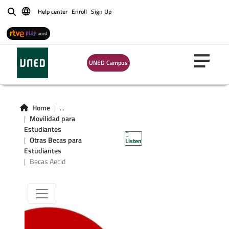
Help center
Enroll
Sign Up
Buscar
UNED Campus
Home
...
Movilidad para
Estudiantes
Otras Becas para
Listen
Estudiantes
Becas Aecid