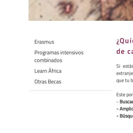
¿Qui
Erasmus
de c
Programas intensivos
combinados
Si está
Learn África
extranj
que tu b
Otras Becas
Este por
-
Buscad
- Ampli
- B
úsqu