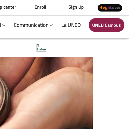
p center
Enroll
Sign Up
al
Communication
La UNED
UNED Campus
Listen