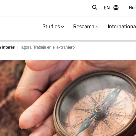
Hel
EN
Buscar
Studies
Research
Internation
 Interés
Iagora. Trabaja en el extranjero