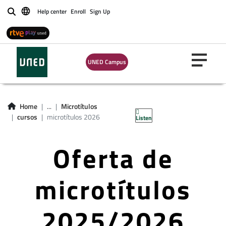
Help center
Enroll
Sign Up
Buscar
UNED Campus
Home
...
Microtítulos
cursos
microtítulos 2026
Listen
Oferta de
microtítulos
2025/2026