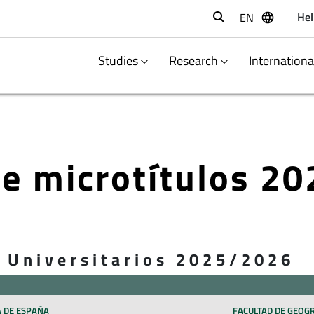
Hel
EN
Buscar
Studies
Research
Internation
de microtítulos 2
s Universitarios 2025/2026
 DE ESPAÑA
FACULTAD DE GEOGR