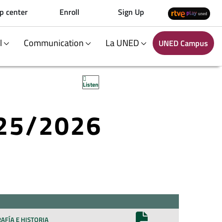
p center
Enroll
Sign Up
al
Communication
La UNED
UNED Campus
Listen
025/2026
AFÍA E HISTORIA