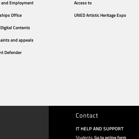
e and Employment
Access to
ships Office
UNED Artistic Heritage Expo
Digital Contents
aints and appeals
nt Defender
Contact
IT HELP AND SUPPORT
Students:
Go to online form