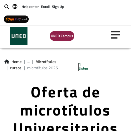
Help center
Enroll
Sign Up
Buscar
UNED Campus
Home
...
Microtítulos
cursos
microtítulos 2025
Listen
Oferta de
microtítulos
Universitarios