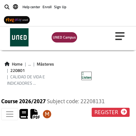
Help center
Enroll
Sign Up
Buscar
CALIDAD DE VIDA E
UNED Campus
INDICADORES DE
BIENESTAR EN LA
Home
...
Másteres
220801
CIUDAD
CALIDAD DE VIDA E
Listen
INDICADORES ...
Course 2026/2027
Subject code: 22208131
REGISTER