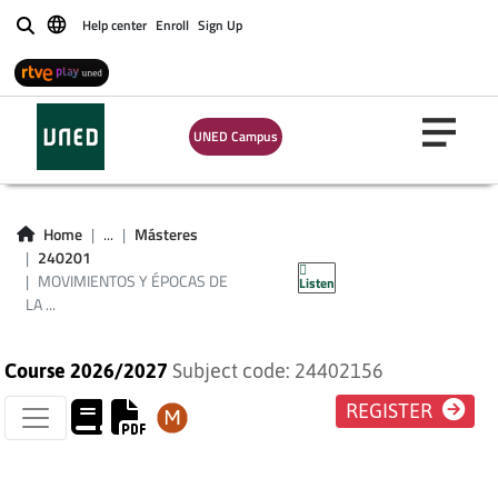
Help center
Enroll
Sign Up
Buscar
UNED Campus
MOVIMIENTOS Y
ÉPOCAS DE LA
Home
...
Másteres
240201
LITERATURA VASCA
MOVIMIENTOS Y ÉPOCAS DE
Listen
LA ...
Course 2026/2027
Subject code: 24402156
REGISTER