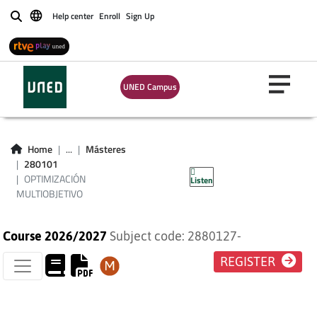
Help center
Enroll
Sign Up
Buscar
UNED Campus
OPTIMIZACIÓN
Home
...
Másteres
280101
MULTIOBJETIVO
OPTIMIZACIÓN
Listen
MULTIOBJETIVO
Course 2026/2027
Subject code: 2880127-
REGISTER