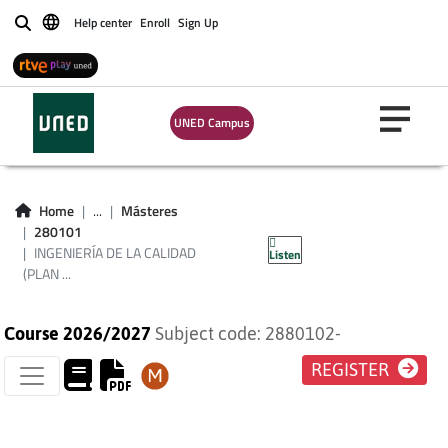
Help center
Enroll
Sign Up
Buscar
UNED Campus
INGENIERÍA DE LA
CALIDAD (PLAN
Home
...
Másteres
280101
2009)
INGENIERÍA DE LA CALIDAD
Listen
(PLAN ...
Course 2026/2027
Subject code: 2880102-
REGISTER