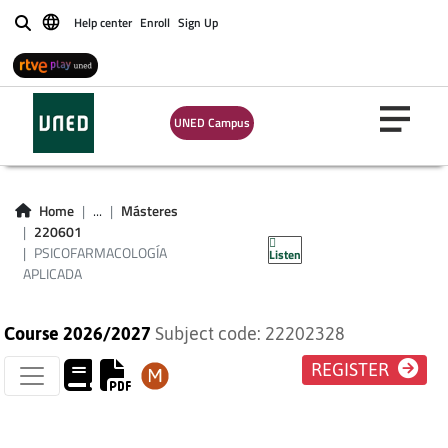
Help center
Enroll
Sign Up
Buscar
UNED Campus
PSICOFARMACOLOGÍA
Home
...
Másteres
220601
APLICADA
PSICOFARMACOLOGÍA
Listen
APLICADA
Course 2026/2027
Subject code: 22202328
REGISTER