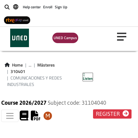
Help center
Enroll
Sign Up
Buscar
UNED Campus
COMUNICACIONES Y
REDES
Home
...
Másteres
310401
INDUSTRIALES
COMUNICACIONES Y REDES
Listen
INDUSTRIALES
Course 2026/2027
Subject code: 31104040
REGISTER