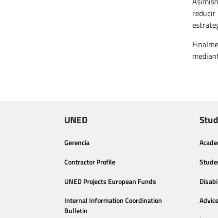
Asimism
reducir
estrate
Finalme
mediant
UNED
Stud
Gerencia
Acade
Contractor Profile
Stude
UNED Projects European Funds
Disabi
Internal Information Coordination
Advic
Bulletin