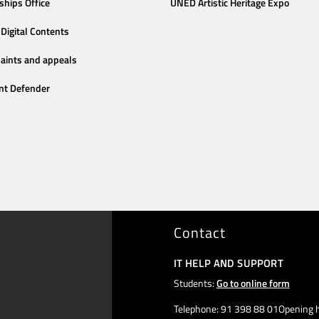
ships Office
UNED Artistic Heritage Expo
Digital Contents
aints and appeals
nt Defender
Contact
IT HELP AND SUPPORT
Students:
Go to online form
Telephone: 91 398 88 01Opening h