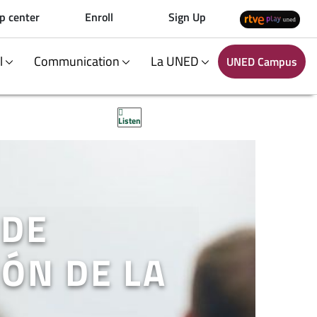
p center
Enroll
Sign Up
al
Communication
La UNED
UNED Campus
Listen
 DE
ÓN DE LA