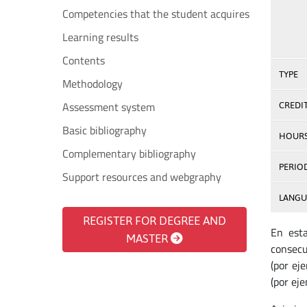
Competencies that the student acquires
Learning results
Contents
TYPE
Methodology
Assessment system
CREDI
Basic bibliography
HOUR
Complementary bibliography
PERIO
Support resources and webgraphy
LANGU
REGISTER FOR DEGREE AND
En esta
MASTER
consecu
(por ej
(por eje