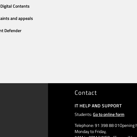
Digital Contents
aints and appeals
nt Defender
Contact
IT HELP AND SUPPORT
Students:
Go to online form
Telephone: 91 398 88 01Opening h
Monday to Friday,