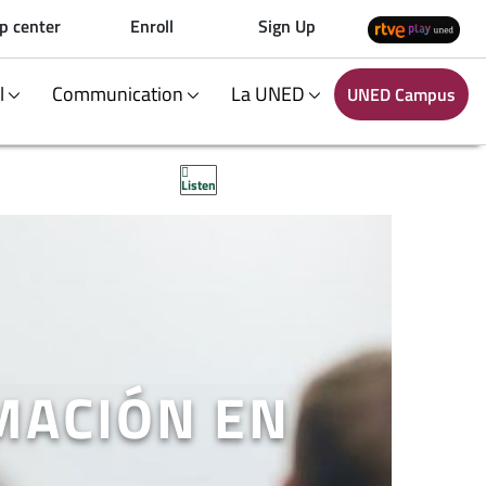
p center
Enroll
Sign Up
al
Communication
La UNED
UNED Campus
Listen
MACIÓN EN