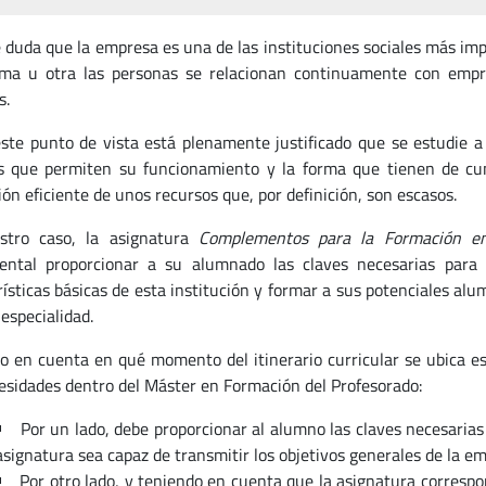
 duda que la empresa es una de las instituciones sociales más im
ma u otra las personas se relacionan continuamente con empr
s.
ste punto de vista está plenamente justificado que se estudie 
s que permiten su funcionamiento y la forma que tienen de cump
ón eficiente de unos recursos que, por definición, son escasos.
stro caso, la asignatura
Complementos para la Formación e
ntal proporcionar a su alumnado las claves necesarias para
rísticas básicas de esta institución y formar a sus potenciales al
especialidad.
o en cuenta en qué momento del itinerario curricular se ubica e
esidades dentro del Máster en Formación del Profesorado:
Por un lado, debe proporcionar al alumno las claves necesarias
asignatura sea capaz de transmitir los objetivos generales de la em
Por otro lado, y teniendo en cuenta que la asignatura correspon