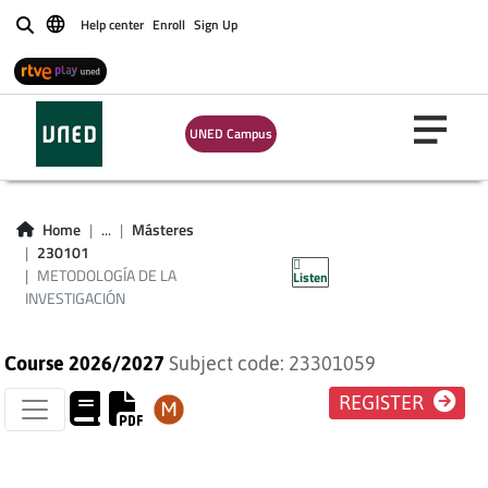
Help center
Enroll
Sign Up
Buscar
UNED Campus
METODOLOGÍA DE
Home
...
Másteres
230101
LA INVESTIGACIÓN
METODOLOGÍA DE LA
Listen
INVESTIGACIÓN
Course 2026/2027
Subject code: 23301059
REGISTER