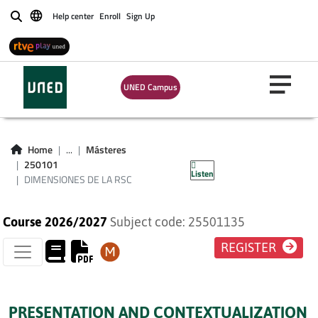
Help center
Enroll
Sign Up
Buscar
UNED Campus
DIMENSIONES DE
Home
...
Másteres
LA RSC
250101
Listen
DIMENSIONES DE LA RSC
Course 2026/2027
Subject code: 25501135
REGISTER
PRESENTATION AND CONTEXTUALIZATION