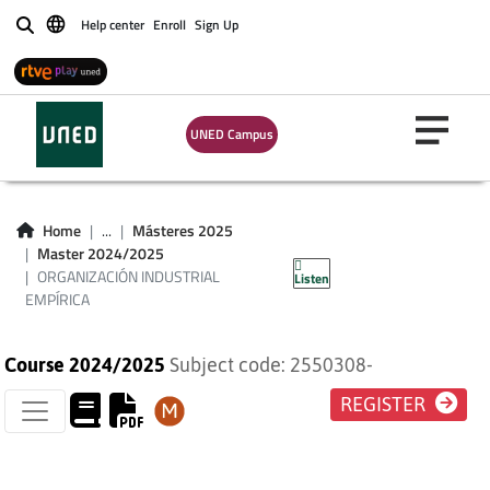
Help center
Enroll
Sign Up
Buscar
UNED Campus
ORGANIZACIÓN
INDUSTRIAL
Home
...
Másteres 2025
Master 2024/2025
EMPÍRICA
ORGANIZACIÓN INDUSTRIAL
Listen
EMPÍRICA
Course 2024/2025
Subject code: 2550308-
REGISTER