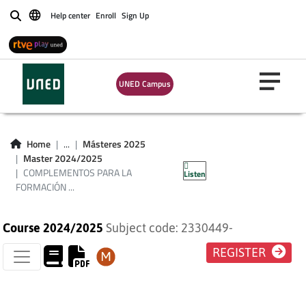
Help center
Enroll
Sign Up
Buscar
COMPLEMENTOS
UNED Campus
PARA LA
FORMACIÓN EN
Home
...
Másteres 2025
Master 2024/2025
ECONOMÍA
COMPLEMENTOS PARA LA
Listen
FORMACIÓN ...
Course 2024/2025
Subject code: 2330449-
REGISTER