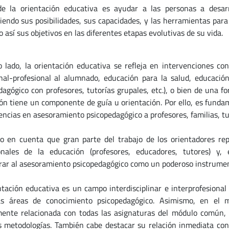
de la orientación educativa es ayudar a las personas a desarr
iendo sus posibilidades, sus capacidades, y las herramientas par
 así sus objetivos en las diferentes etapas evolutivas de su vida.
o lado, la orientación educativa se refleja en intervenciones con
nal-profesional al alumnado, educación para la salud, educació
dagógico con profesores, tutorías grupales, etc.), o bien de una f
ón tiene un componente de guía u orientación. Por ello, es fundam
ncias en asesoramiento psicopedagógico a profesores, familias, tut
o en cuenta que gran parte del trabajo de los orientadores rep
onales de la educación (profesores, educadores, tutores) y,
rar al asesoramiento psicopedagógico como un poderoso instrumen
ntación educativa es un campo interdisciplinar e interprofesiona
as áreas de conocimiento psicopedagógico. Asimismo, en el m
ente relacionada con todas las asignaturas del módulo común, y
s metodologías. También cabe destacar su relación inmediata con 