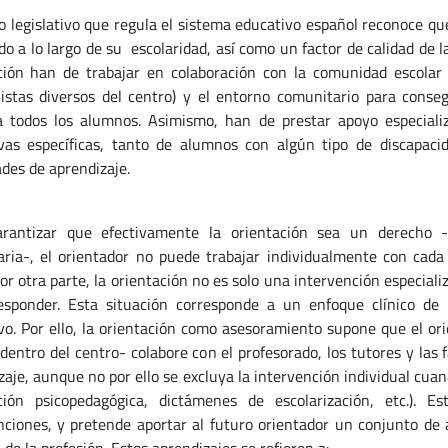
o legislativo que regula el sistema educativo español reconoce qu
o a lo largo de su escolaridad, así como un factor de calidad de l
ción han de trabajar en colaboración con la comunidad escolar (p
listas diversos del centro) y el entorno comunitario para cons
a todos los alumnos. Asimismo, han de prestar apoyo especiali
vas específicas, tanto de alumnos con algún tipo de discapaci
ades de aprendizaje.
rantizar que efectivamente la orientación sea un derecho -
ria-, el orientador no puede trabajar individualmente con cada
Por otra parte, la orientación no es solo una intervención especial
sponder. Esta situación corresponde a un enfoque clínico de 
vo. Por ello, la orientación como asesoramiento supone que el or
 dentro del centro- colabore con el profesorado, los tutores y las
zaje, aunque no por ello se excluya la intervención individual cua
ción psicopedagógica, dictámenes de escolarización, etc.). 
nciones, y pretende aportar al futuro orientador un conjunto de