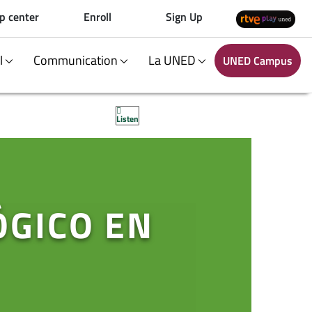
p center
Enroll
Sign Up
al
Communication
La UNED
UNED Campus
Listen
GICO EN