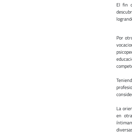
El fin 
descubr
logrando
Por otr
vocacio
psicope
educaci
compete
Teniend
profesi
conside
La orie
en otr
íntimam
diversa