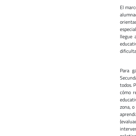
El marc
alumnad
orienta
especia
llegue 
educati
dificult
Para ga
Secunda
todos. 
cómo re
educati
zona, o
aprendi
(evalua
interve