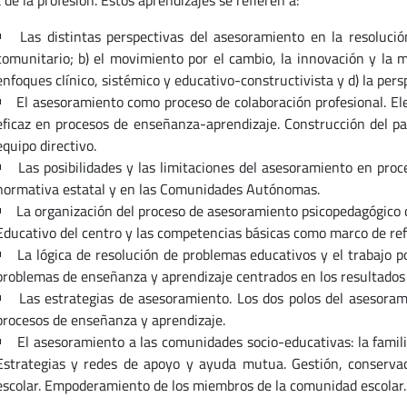
 de la profesión. Estos aprendizajes se refieren a:
Las distintas perspectivas del asesoramiento en la resoluc
comunitario; b) el movimiento por el cambio, la innovación y la m
enfoques clínico, sistémico y educativo-constructivista y d) la per
El asesoramiento como proceso de colaboración profesional. E
eficaz en procesos de enseñanza-aprendizaje. Construcción del pa
equipo directivo.
Las posibilidades y las limitaciones del asesoramiento en pro
normativa estatal y en las Comunidades Autónomas.
La organización del proceso de asesoramiento psicopedagógico c
Educativo del centro y las competencias básicas como marco de ref
La lógica de resolución de problemas educativos y el trabajo p
problemas de enseñanza y aprendizaje centrados en los resultados
Las estrategias de asesoramiento. Los dos polos del asesoram
procesos de enseñanza y aprendizaje.
El asesoramiento a las comunidades socio-educativas: la famili
Estrategias y redes de apoyo y ayuda mutua. Gestión, conservac
escolar. Empoderamiento de los miembros de la comunidad escolar.