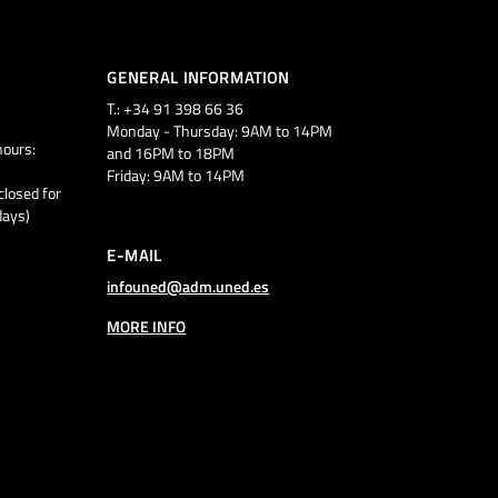
GENERAL INFORMATION
T.: +34 91 398 66 36
Monday - Thursday: 9AM to 14PM
ours:
and 16PM to 18PM
Friday: 9AM to 14PM
closed for
days)
E-MAIL
infouned@adm.uned.es
MORE INFO