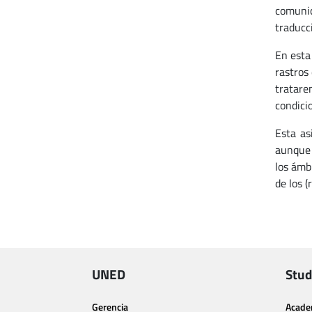
comunic
traducc
En esta
rastros
tratar
condici
Esta as
aunque 
los ámbi
de los (
UNED
Stud
Gerencia
Acade