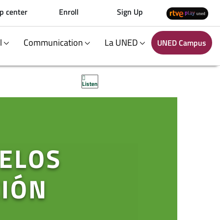
p center
Enroll
Sign Up
al
Communication
La UNED
UNED Campus
Listen
ELOS
CIÓN