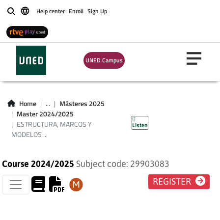
CULTURALES EN LA
Help center
Enroll
Sign Up
Buscar
COMUNICACIÓN
PÚBLICA: LOS
UNED Campus
CASOS DE LA
ALIMENTACIÓN Y EL
Home
...
Másteres 2025
Master 2024/2025
CAMBIO CLIMÁTICO
ESTRUCTURA, MARCOS Y
Listen
MODELOS ...
Course 2024/2025
Subject code: 29903083
REGISTER