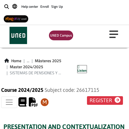
Help center
Enroll
Sign Up
Buscar
UNED Campus
SISTEMAS DE
PENSIONES Y
Home
...
Másteres 2025
ENVEJECIMIENTO
Master 2024/2025
Listen
SISTEMAS DE PENSIONES Y ...
Course 2024/2025
Subject code: 26617115
REGISTER
PRESENTATION AND CONTEXTUALIZATION