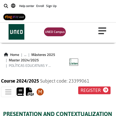
Help center
Enroll
Sign Up
Buscar
POLÍTICAS
UNED Campus
EDUCATIVAS Y
PRÁCTICAS
Home
...
Másteres 2025
ESCOLARES
Master 2024/2025
Listen
POLÍTICAS EDUCATIVAS Y ...
Course 2024/2025
Subject code: 23399061
REGISTER
PRESENTATION AND CONTEXTUALIZATION