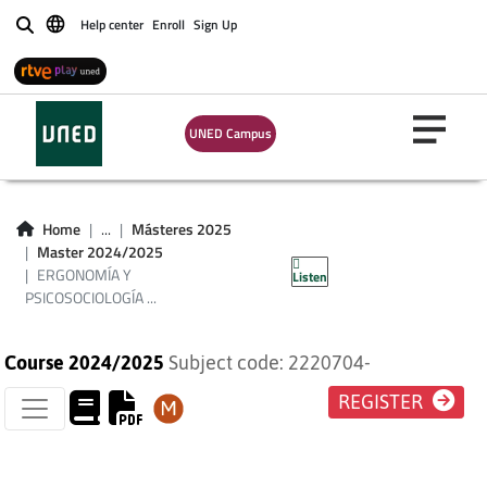
Help center
Enroll
Sign Up
Buscar
UNED Campus
ERGONOMÍA Y
PSICOSOCIOLOGÍA
Home
...
Másteres 2025
Master 2024/2025
APLICADA
ERGONOMÍA Y
Listen
PSICOSOCIOLOGÍA ...
Course 2024/2025
Subject code: 2220704-
REGISTER