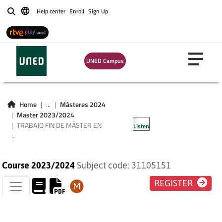
TRABAJO FIN DE
Help center
Enroll
Sign Up
Buscar
MÁSTER EN
INGENIERÍA DE
UNED Campus
SOFTWARE Y
SISTEMAS
Home
...
Másteres 2024
Master 2023/2024
INFORMÁTICOS
TRABAJO FIN DE MÁSTER EN
Listen
...
Course 2023/2024
Subject code: 31105151
REGISTER