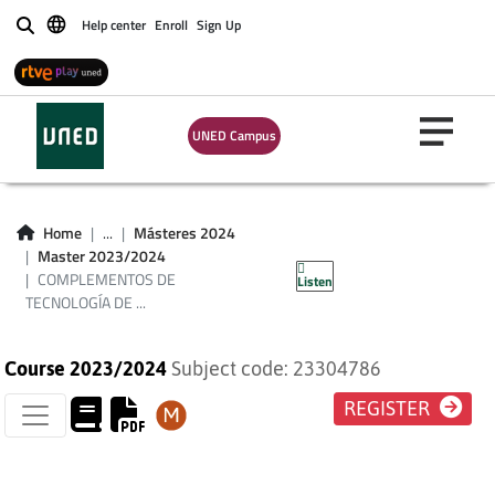
Help center
Enroll
Sign Up
Buscar
COMPLEMENTOS DE
UNED Campus
TECNOLOGÍA DE
MÁQUINAS Y
Home
...
Másteres 2024
Master 2023/2024
MANTENIMIENTO
COMPLEMENTOS DE
Listen
TECNOLOGÍA DE ...
Course 2023/2024
Subject code: 23304786
REGISTER