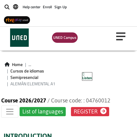
Help center
Enroll
Sign Up
Buscar
UNED Campus
Blended learning -
ALEMÁN
Home
...
Cursos de idiomas
ELEMENTAL A1
Semipresencial
Listen
ALEMÁN ELEMENTAL A1
Course 2026/2027
/ Course code: : 04760012
List of languages
REGISTER
INTRODUCTION