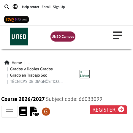
Help center
Enroll
Sign Up
Buscar
TÉCNICAS DE
DIAGNÓSTICO,
UNED Campus
INTERVENCIÓN Y
EVALUACIÓN
Home
...
Grados y Dobles Grados
SOCIAL
Grado en Trabajo Soc
Listen
TÉCNICAS DE DIAGNÓSTICO, ...
Course 2026/2027
Subject code: 66033099
REGISTER