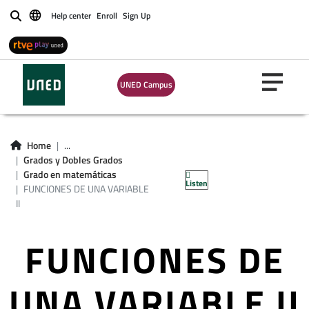
Help center
Enroll
Sign Up
Buscar
UNED Campus
Home
...
Grados y Dobles Grados
Grado en matemáticas
Listen
FUNCIONES DE UNA VARIABLE
II
FUNCIONES DE
UNA VARIABLE II