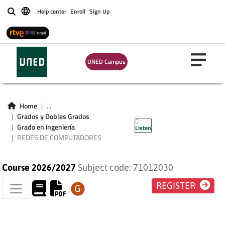
Help center
Enroll
Sign Up
Buscar
UNED Campus
REDES DE
Home
...
Grados y Dobles Grados
COMPUTADORES
Grado en ingeniería
Listen
REDES DE COMPUTADORES
Course 2026/2027
Subject code: 71012030
REGISTER