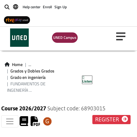
Help center
Enroll
Sign Up
Buscar
UNED Campus
FUNDAMENTOS DE
Home
...
INGENIERÍA
Grados y Dobles Grados
Grado en ingeniería
Listen
ELECTRÓNICA I
FUNDAMENTOS DE
INGENIERÍA ...
Course 2026/2027
Subject code: 68903015
REGISTER