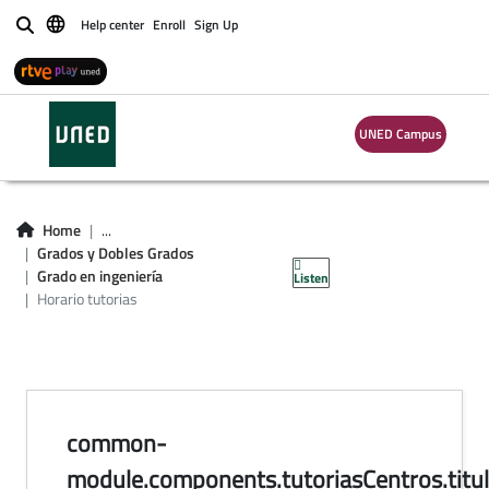
Help center
Enroll
Sign Up
Buscar
horario de tutorías
UNED Campus
en centros del
Grado en ingeniería
Home
...
Grados y Dobles Grados
de la Energía
Grado en ingeniería
Listen
Horario tutorias
common-
module.components.tutoriasCentros.titul