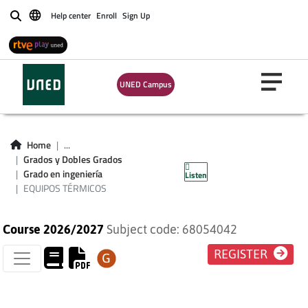
Help center
Enroll
Sign Up
Buscar
UNED Campus
Home
...
Grados y Dobles Grados
EQUIPOS TÉRMICOS
Grado en ingeniería
Listen
EQUIPOS TÉRMICOS
Course 2026/2027
Subject code: 68054042
REGISTER