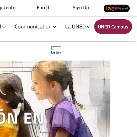
p center
Enroll
Sign Up
al
Communication
La UNED
UNED Campus
Listen
ÓN EN