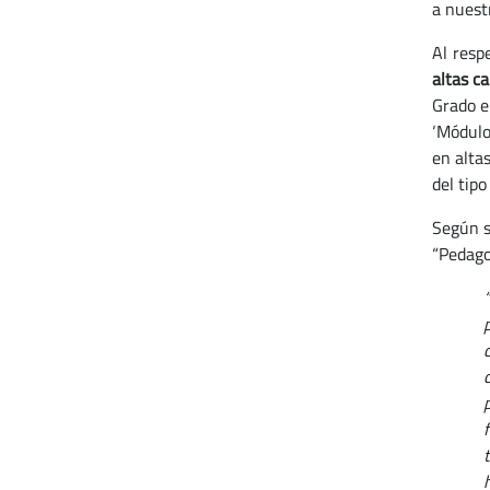
a nuest
Al resp
altas c
Grado e
‘Módulo
en alta
del tipo
Según s
“Pedago