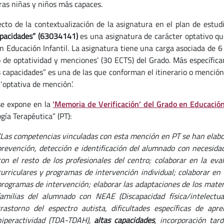
ras niñas y niños más capaces.
ecto de la contextualización de la asignatura en el plan de estud
apacidades” (63034141)
es una asignatura de carácter optativo qu
n Educación Infantil. La asignatura tiene una carga asociada de 6
 de optatividad y menciones’ (30 ECTS) del Grado. Más específicam
s capacidades” es una de las que conforman el itinerario o menció
 ‘optativa de mención’.
e expone en la
‘Memoria de Verificación’ del Grado en Educación
gía Terapéutica” (PT):
“Las competencias vinculadas con esta mención en PT se han elabo
prevención, detección e identificación del alumnado con necesida
con el resto de los profesionales del centro; colaborar en la eva
curriculares y programas de intervención individual; colaborar en
programas de intervención; elaborar las adaptaciones de los materi
familias del alumnado con NEAE (Discapacidad física/intelectual
trastorno del espectro autista, dificultades específicas de apr
hiperactividad (TDA-TDAH),
altas capacidades
, incorporación tar