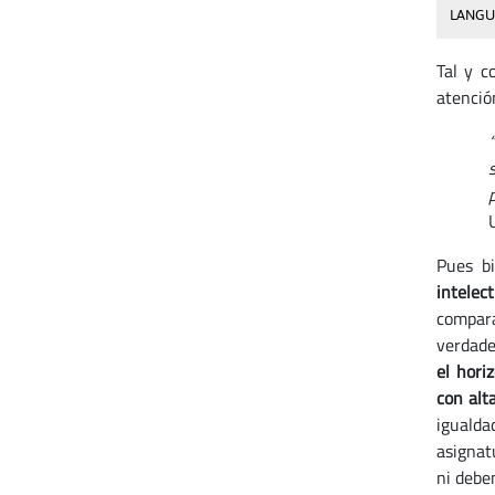
LANGU
Tal y c
atención
Pues b
intelec
compara
verdade
el hori
con alt
igualda
asignatu
ni debe