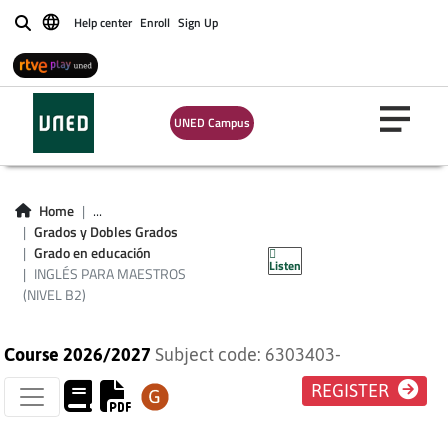
Help center
Enroll
Sign Up
Buscar
UNED Campus
INGLÉS PARA
Home
...
MAESTROS (NIVEL
Grados y Dobles Grados
Grado en educación
Listen
B2)
INGLÉS PARA MAESTROS
(NIVEL B2)
Course 2026/2027
Subject code: 6303403-
REGISTER