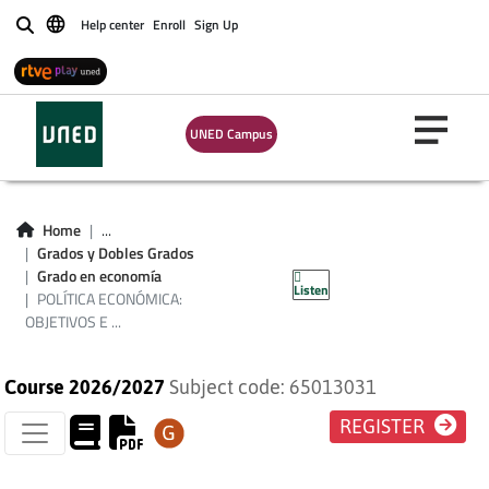
Help center
Enroll
Sign Up
Buscar
UNED Campus
POLÍTICA
ECONÓMICA:
Home
...
OBJETIVOS E
Grados y Dobles Grados
Grado en economía
Listen
INSTRUMENTOS
POLÍTICA ECONÓMICA:
OBJETIVOS E ...
Course 2026/2027
Subject code: 65013031
REGISTER