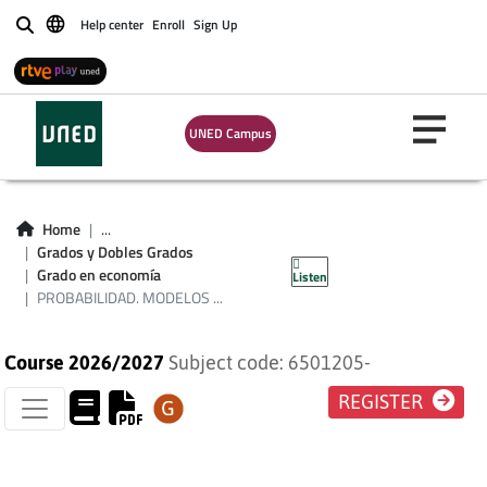
Help center
Enroll
Sign Up
Buscar
UNED Campus
PROBABILIDAD.
MODELOS
Home
...
Grados y Dobles Grados
PROBABILÍSTICOS
Grado en economía
Listen
PROBABILIDAD. MODELOS ...
Course 2026/2027
Subject code: 6501205-
REGISTER