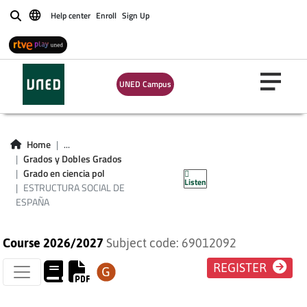
Help center
Enroll
Sign Up
Buscar
UNED Campus
Home
...
ESTRUCTURA
Grados y Dobles Grados
Grado en ciencia pol
Listen
SOCIAL DE ESPAÑA
ESTRUCTURA SOCIAL DE
ESPAÑA
Course 2026/2027
Subject code: 69012092
REGISTER