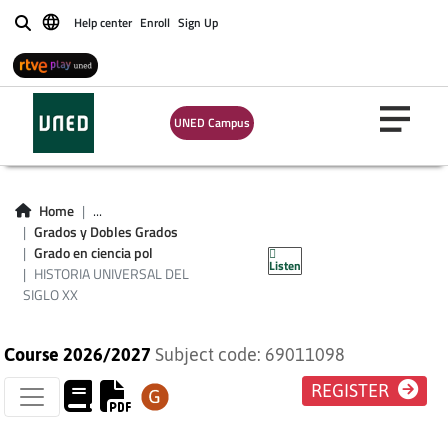
Help center
Enroll
Sign Up
Buscar
UNED Campus
HISTORIA
Home
...
UNIVERSAL DEL
Grados y Dobles Grados
Grado en ciencia pol
Listen
SIGLO XX
HISTORIA UNIVERSAL DEL
SIGLO XX
Course 2026/2027
Subject code: 69011098
REGISTER