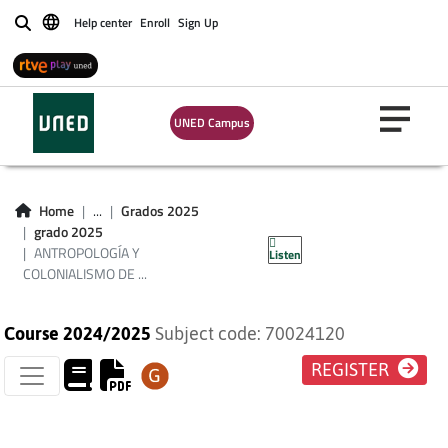
Help center
Enroll
Sign Up
Buscar
ANTROPOLOGÍA Y
UNED Campus
COLONIALISMO DE
ÁFRICA
Home
...
Grados 2025
grado 2025
SUBSAHARIANA
ANTROPOLOGÍA Y
Listen
COLONIALISMO DE ...
Course 2024/2025
Subject code: 70024120
REGISTER