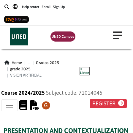
Help center
Enroll
Sign Up
Buscar
UNED Campus
Home
...
Grados 2025
VISIÓN ARTIFICIAL
grado 2025
Listen
VISIÓN ARTIFICIAL
Course 2024/2025
Subject code: 71014046
REGISTER
PRESENTATION AND CONTEXTUALIZATION