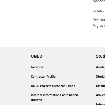
respond
La secue
Relacio
Migraci
UNED
Stud
Gerencia
Acade
Contractor Profile
Stude
UNED Projects European Funds
Disabi
Internal Information Coordination
Advic
Bulletin
Intern