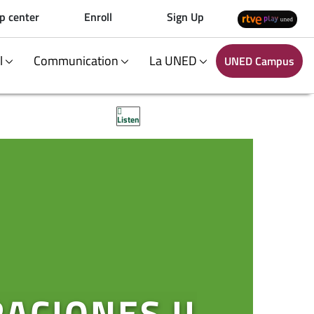
p center
Enroll
Sign Up
al
Communication
La UNED
UNED Campus
Listen
ACIONES II