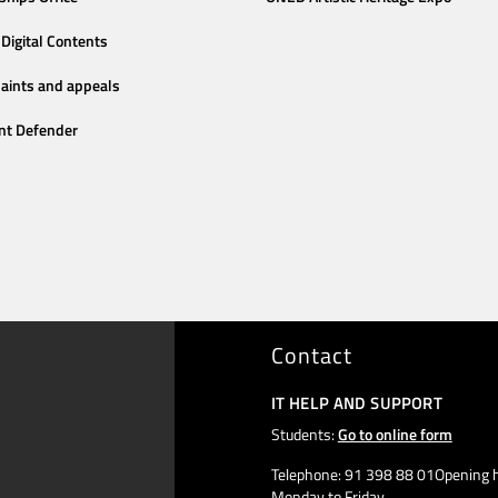
Digital Contents
aints and appeals
nt Defender
Contact
IT HELP AND SUPPORT
Students:
Go to online form
Telephone: 91 398 88 01Opening h
Monday to Friday,