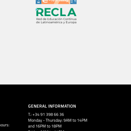
GENERAL INFORMATION
T.: +34 91 398 66 36
Monday - Thursday: 9AM to 14PM
ours:
and 16PM to 18PM