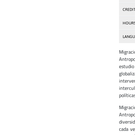
CREDI
HOUR
LANGU
Migraci
Antropo
estudio
globali
interven
intercul
política
Migracio
Antropo
diversi
cada ve