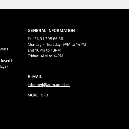
GENERAL INFORMATION
T.: +34 91 398 66 36
Monday - Thursday: 9AM to 14PM
ours:
and 16PM to 18PM
Friday: 9AM to 14PM
closed for
days)
E-MAIL
infouned@adm.uned.es
MORE INFO