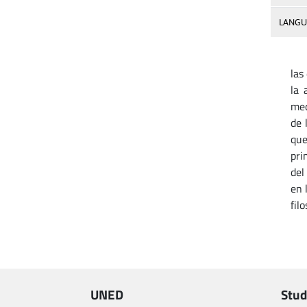
LANGU
La 
las
la 
med
de 
que
pri
del
en 
fil
UNED
Stud