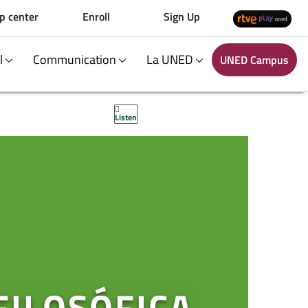
p center
Enroll
Sign Up
al
Communication
La UNED
UNED Campus
Listen
FILOSÓFICA