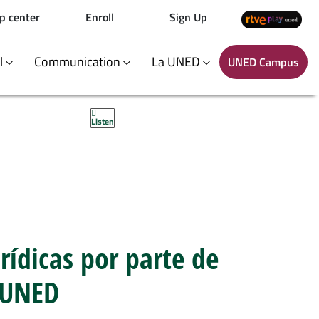
p center
Enroll
Sign Up
al
Communication
La UNED
UNED Campus
Listen
rídicas por parte de
a UNED