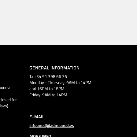
GENERAL INFORMATION
T.: +34 91 398 66 36
Monday - Thursday: 9AM to 14PM
ours:
and 16PM to 18PM
Friday: 9AM to 14PM
closed for
days)
E-MAIL
infouned@adm.uned.es
MORE INFO