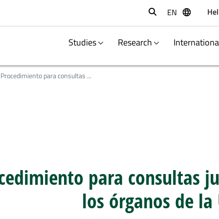
Hel
EN
Buscar
Studies
Research
Internation
Procedimiento para consultas ...
cedimiento para consultas ju
los órganos de l