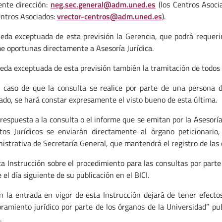
ente dirección:
neg.sec.general@adm.uned.es
(los Centros Asocia
ntros Asociados:
vrector-centros@adm.uned.es
).
eda exceptuada de esta previsión la Gerencia, que podrá requerir
e oportunas directamente a Asesoría Jurídica.
eda exceptuada de esta previsión también la tramitación de todos 
 caso de que la consulta se realice por parte de una persona d
ado, se hará constar expresamente el visto bueno de esta última.
 respuesta a la consulta o el informe que se emitan por la Asesoría
tos Jurídicos se enviarán directamente al órgano peticionario
istrativa de Secretaría General, que mantendrá el registro de las 
ta Instrucción sobre el procedimiento para las consultas por part
 el día siguiente de su publicación en el BICI.
n la entrada en vigor de esta Instrucción dejará de tener efecto
ramiento jurídico por parte de los órganos de la Universidad” pub
.