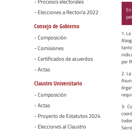
- Procesos electorales
En
- Elecciones a Rector/a 2022
pe
Consejo de Gobierno
1. La
- Composición
Aboga
tanto
- Comisiones
indic
- Certificados de acuerdos
por R
- Actas
2. La
Asunt
Claustro Universitario
órga
- Composición
requi
- Actas
3. C
coord
- Proyecto de Estatutos 2024
todo
- Elecciones al Claustro
Secre